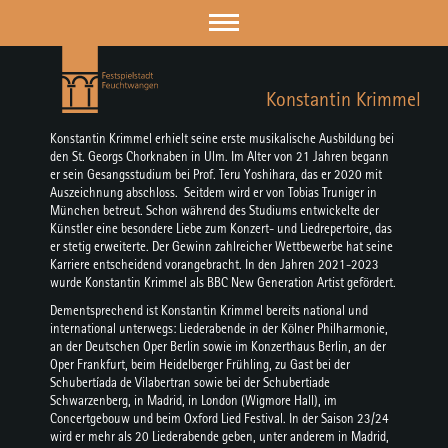
Konstantin Krimmel
Konstantin Krimmel erhielt seine erste musikalische Ausbildung bei
den St. Georgs Chorknaben in Ulm. Im Alter von 21 Jahren begann
er sein Gesangsstudium bei Prof. Teru Yoshihara, das er 2020 mit
Auszeichnung abschloss. Seitdem wird er von Tobias Truniger in
München betreut. Schon während des Studiums entwickelte der
Künstler eine besondere Liebe zum Konzert- und Liedrepertoire, das
er stetig erweiterte. Der Gewinn zahlreicher Wettbewerbe hat seine
Karriere entscheidend vorangebracht. In den Jahren 2021-2023
wurde Konstantin Krimmel als BBC New Generation Artist gefördert.
Dementsprechend ist Konstantin Krimmel bereits national und
international unterwegs: Liederabende in der Kölner Philharmonie,
an der Deutschen Oper Berlin sowie im Konzerthaus Berlin, an der
Oper Frankfurt, beim Heidelberger Frühling, zu Gast bei der
Schubertíada de Vilabertran sowie bei der Schubertiade
Schwarzenberg, in Madrid, in London (Wigmore Hall), im
Concertgebouw und beim Oxford Lied Festival. In der Saison 23/24
wird er mehr als 20 Liederabende geben, unter anderem in Madrid,