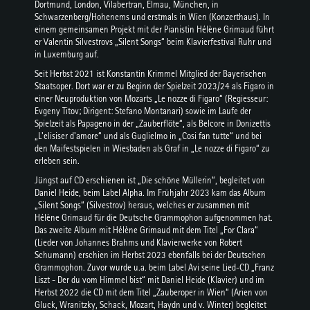
Dortmund, London, Vilabertran, Elmau, München, in
Schwarzenberg/Hohenems und erstmals in Wien (Konzerthaus). In
einem gemeinsamen Projekt mit der Pianistin Hélène Grimaud führt
er Valentin Silvestrovs „Silent Songs“ beim Klavierfestival Ruhr und
in Luxemburg auf.
Seit Herbst 2021 ist Konstantin Krimmel Mitglied der Bayerischen
Staatsoper. Dort war er zu Beginn der Spielzeit 2023/24 als Figaro in
einer Neuproduktion von Mozarts „Le nozze di Figaro“ (Regiesseur:
Evgeny Titov; Dirigent: Stefano Montanari) sowie im Laufe der
Spielzeit als Papageno in der „Zauberflöte“, als Belcore in Donizettis
„L'elisiser d'amore“ und als Guglielmo in „Cosi fan tutte“ und bei
den Maifestspielen in Wiesbaden als Graf in „Le nozze di Figaro“ zu
erleben sein.
Jüngst auf CD erschienen ist „Die schöne Müllerin“, begleitet von
Daniel Heide, beim Label Alpha. Im Frühjahr 2023 kam das Album
„Silent Songs“ (Silvestrov) heraus, welches er zusammen mit
Hélène Grimaud für die Deutsche Grammophon aufgenommen hat.
Das zweite Album mit Hélène Grimaud mit dem Titel „For Clara“
(Lieder von Johannes Brahms und Klavierwerke von Robert
Schumann) erschien im Herbst 2023 ebenfalls bei der Deutschen
Grammophon. Zuvor wurde u.a. beim Label Avi seine Lied-CD „Franz
Liszt - Der du vom Himmel bist“ mit Daniel Heide (Klavier) und im
Herbst 2022 die CD mit dem Titel „Zauberoper in Wien“ (Arien von
Gluck, Wranitzky, Schack, Mozart, Haydn und v. Winter) begleitet