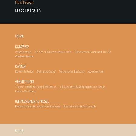
Rezitation
Isabel Karajan
HOME
KONZERTE
Volkseigenton
An das allerliebste Bäsle-Häsle
Diese waren Pomp und Freude
Verklärte Nacht
KARTEN
Karten & Preise
Online-Buchung
Telefonische Buchung
Abonnement
VERMITTLUNG
1-Euro-Tickets für junge Menschen
be part of it! Musikprojekte für Kinder
Kinder-Musiktage
IMPRESSIONEN & PRESSE
Pressestimmen & vergangene Konzerte
Pressebereich & Downloads
Kontakt