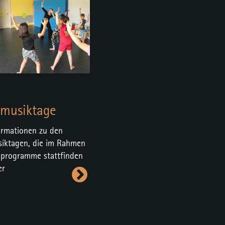
rmusiktage
ormationen zu den
siktagen, die im Rahmen
nprogramme stattfinden
er