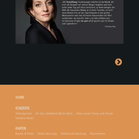
HOME
KONZERTE
Volkseigenton
An das allerliebste Bäsle-Häsle
Diese waren Pomp und Freude
Verklärte Nacht
KARTEN
Karten & Preise
Online-Buchung
Telefonische Buchung
Abonnement